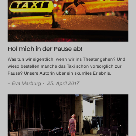
Das Theatertreffen-Blog
2014
Das Theatertreffen-Blog
Hol mich in der Pause ab!
2015
Was tun wir eigentlich, wenn wir ins Theater gehen? Und
Das Theatertreffen-Blog
wieso bestellen manche das Taxi schon vorsorglich zur
Pause? Unsere Autorin über ein skurriles Erlebnis.
2016
–
Eva Marburg
• 25. April 2017
Das Theatertreffen-Blog
2017
Das Theatertreffen-Blog
2018