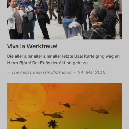
Das Theatertreffen-Blog
2014
Das Theatertreffen-Blog
Viva la Werktreue!
2015
Die aller aller aller aller aller letzte Baal Karte ging weg an
Das Theatertreffen-Blog
Herrn Björn! Der Erlös der Aktion geht zu
…
2016
–
Theresa Luise Gindlstrasser
• 24. Mai 2015
Das Theatertreffen-Blog
2017
Das Theatertreffen-Blog
2018