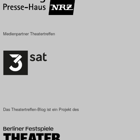
Das Theatertreffen-Blog
2023
Medienpartner Theatertreffen
Das Theatertreffen-Blog
2024
Das Theatertreffen-Blog
2025
Das Theatertreffen-Blog
Archiv
Das Theatertreffen-Blog ist ein Projekt des
Impressum
Nutzungsbedingungen