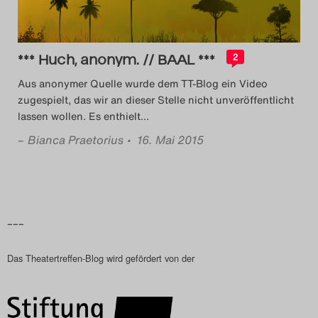
Das Theatertreffen-Blog
2018 Alumni
*** Huch, anonym. // BAAL ***
2
Das Theatertreffen-Blog
Aus anonymer Quelle wurde dem TT-Blog ein Video
zugespielt, das wir an dieser Stelle nicht unveröffentlicht
2019
lassen wollen. Es enthielt
…
–
Bianca Praetorius
• 16. Mai 2015
Das Theatertreffen-Blog
2020
Das Theatertreffen-Blog
–––
2021
Das Theatertreffen-Blog wird gefördert von der
Das Theatertreffen-Blog
2022