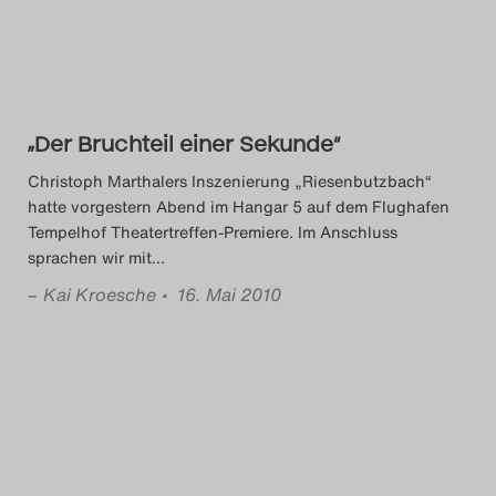
Das Theatertreffen-Blog
2018 Alumni
Das Theatertreffen-Blog
„Der Bruchteil einer Sekunde“
2019
Christoph Marthalers Inszenierung „Riesenbutzbach“
hatte vorgestern Abend im Hangar 5 auf dem Flughafen
Das Theatertreffen-Blog
Tempelhof Theatertreffen-Premiere. Im Anschluss
sprachen wir mit
…
2020
–
Kai Kroesche
• 16. Mai 2010
Das Theatertreffen-Blog
2021
Das Theatertreffen-Blog
2022