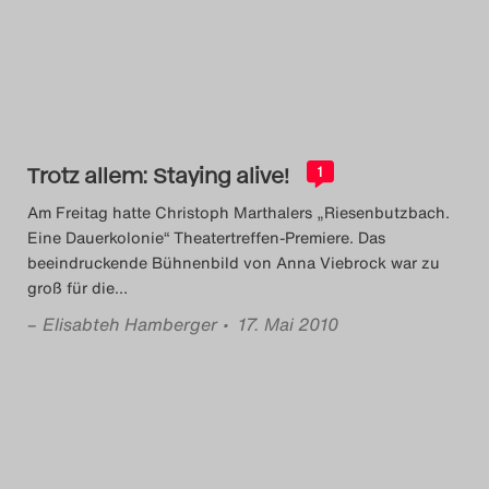
Das Theatertreffen-Blog
2014
Das Theatertreffen-Blog
Trotz allem: Staying alive!
2015
1
Am Freitag hatte Christoph Marthalers „Riesenbutzbach.
Das Theatertreffen-Blog
Eine Dauerkolonie“ Theatertreffen-Premiere. Das
beeindruckende Bühnenbild von Anna Viebrock war zu
2016
groß für die
…
–
Elisabteh Hamberger
• 17. Mai 2010
Das Theatertreffen-Blog
2017
Das Theatertreffen-Blog
2018