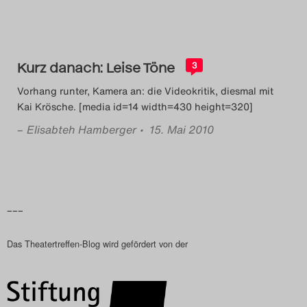
Das Theatertreffen-Blog
2023
Kurz danach: Leise Töne
3
Das Theatertreffen-Blog
Vorhang runter, Kamera an: die Videokritik, diesmal mit
2024
Kai Krösche. [media id=14 width=430 height=320]
–
Elisabteh Hamberger
• 15. Mai 2010
Das Theatertreffen-Blog
2025
Das Theatertreffen-Blog
–––
Archiv
Das Theatertreffen-Blog wird gefördert von der
Impressum
Nutzungsbedingungen