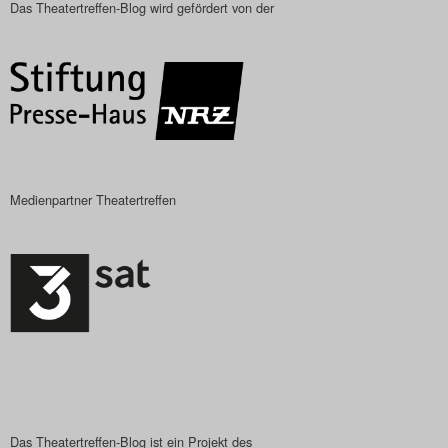
Das Theatertreffen-Blog wird gefördert von der
Das Theatertreffen-Blog
2023
Das Theatertreffen-Blog
2024
Das Theatertreffen-Blog
Medienpartner Theatertreffen
2025
Das Theatertreffen-Blog
Archiv
Impressum
Nutzungsbedingungen
Das Theatertreffen-Blog ist ein Projekt des