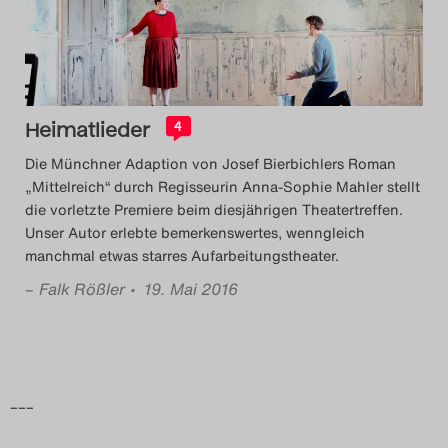
Das Theatertreffen-Blog
2018 Alumni
Das Theatertreffen-Blog
Heimatlieder
4
2019
Die Münchner Adaption von Josef Bierbichlers Roman
„Mittelreich“ durch Regisseurin Anna-Sophie Mahler stellt
Das Theatertreffen-Blog
die vorletzte Premiere beim diesjährigen Theatertreffen.
Unser Autor erlebte bemerkenswertes, wenngleich
2020
manchmal etwas starres Aufarbeitungstheater.
–
Falk Rößler
• 19. Mai 2016
Das Theatertreffen-Blog
2021
Das Theatertreffen-Blog
–––
2022