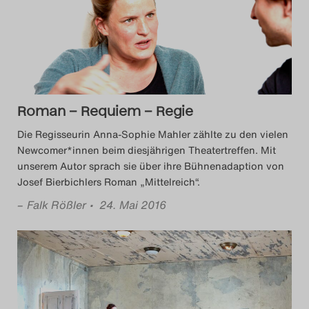
Das Theatertreffen-Blog
2014
Das Theatertreffen-Blog
Roman – Requiem – Regie
2015
Die Regisseurin Anna-Sophie Mahler zählte zu den vielen
Das Theatertreffen-Blog
Newcomer*innen beim diesjährigen Theatertreffen. Mit
unserem Autor sprach sie über ihre Bühnenadaption von
2016
Josef Bierbichlers Roman „Mittelreich“.
–
Falk Rößler
• 24. Mai 2016
Das Theatertreffen-Blog
2017
Das Theatertreffen-Blog
2018