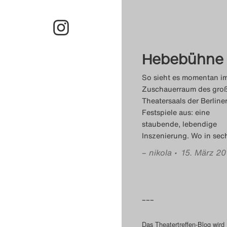
Hebebühne
So sieht es momentan i
Zuschauerraum des gro
Theatersaals der Berline
Festspiele aus: eine
staubende, lebendige
Inszenierung. Wo in sec
–
nikola
• 15. März 20
–––
Das Theatertreffen-Blog wird