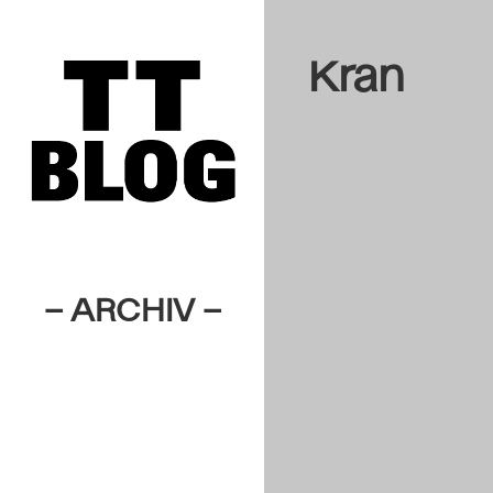
Kran
– ARCHIV –