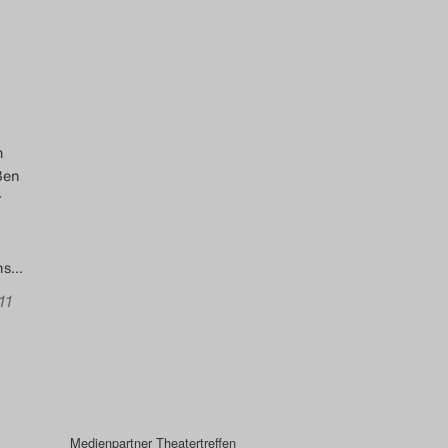
m
ßen
r
hs
…
11
Medienpartner Theatertreffen