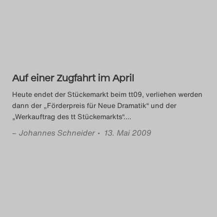
Das Theatertreffen-Blog
2014
Das Theatertreffen-Blog
Auf einer Zugfahrt im April
2015
Heute endet der Stückemarkt beim tt09, verliehen werden
Das Theatertreffen-Blog
dann der „Förderpreis für Neue Dramatik“ und der
„Werkauftrag des tt Stückemarkts“.
…
2016
–
Johannes Schneider
• 13. Mai 2009
Das Theatertreffen-Blog
2017
Das Theatertreffen-Blog
2018