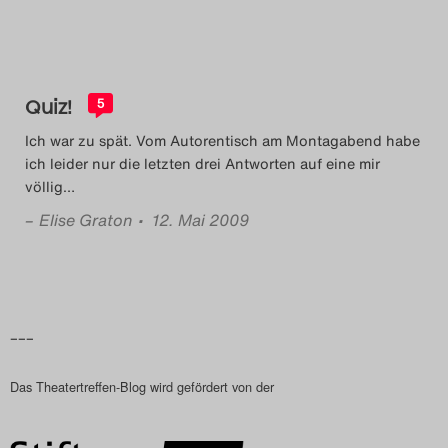
Das Theatertreffen-Blog
2018 Alumni
Quiz!
5
Das Theatertreffen-Blog
Ich war zu spät. Vom Autorentisch am Montagabend habe
2019
ich leider nur die letzten drei Antworten auf eine mir
völlig
…
Das Theatertreffen-Blog
–
Elise Graton
• 12. Mai 2009
2020
Das Theatertreffen-Blog
2021
–––
Das Theatertreffen-Blog
Das Theatertreffen-Blog wird gefördert von der
2022