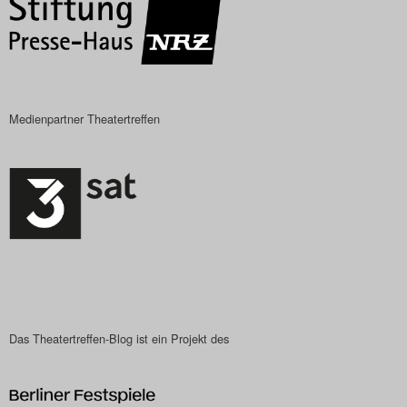
Das Theatertreffen-Blog
2023
Das Theatertreffen-Blog
Medienpartner Theatertreffen
2024
Das Theatertreffen-Blog
2025
Das Theatertreffen-Blog
Archiv
Impressum
Das Theatertreffen-Blog ist ein Projekt des
Nutzungsbedingungen