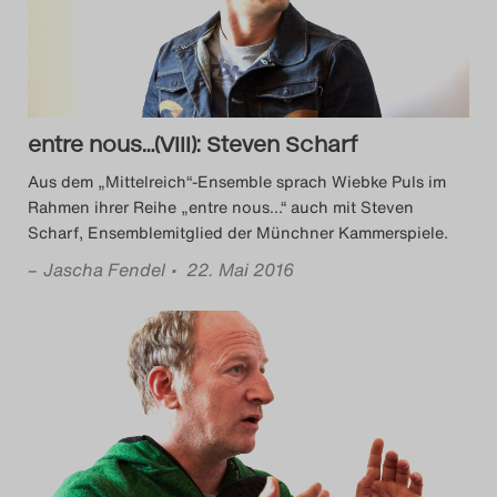
Das Theatertreffen-Blog
2018 Alumni
Das Theatertreffen-Blog
entre nous…(VIII): Steven Scharf
2019
Aus dem „Mittelreich“-Ensemble sprach Wiebke Puls im
Rahmen ihrer Reihe „entre nous…“ auch mit Steven
Das Theatertreffen-Blog
Scharf, Ensemblemitglied der Münchner Kammerspiele.
2020
–
Jascha Fendel
• 22. Mai 2016
Das Theatertreffen-Blog
2021
Das Theatertreffen-Blog
2022