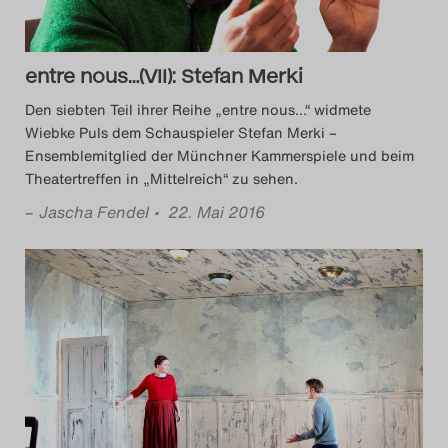
Das Theatertreffen-Blog
2023
entre nous…(VII): Stefan Merki
Das Theatertreffen-Blog
Den siebten Teil ihrer Reihe „entre nous…“ widmete
Wiebke Puls dem Schauspieler Stefan Merki –
2024
Ensemblemitglied der Münchner Kammerspiele und beim
Theatertreffen in „Mittelreich“ zu sehen.
Das Theatertreffen-Blog
–
Jascha Fendel
• 22. Mai 2016
2025
Das Theatertreffen-Blog
Archiv
Impressum
Nutzungsbedingungen