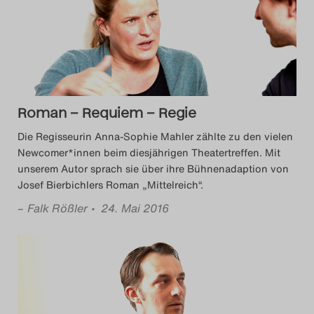
Das Theatertreffen-Blog
2014
Das Theatertreffen-Blog
Roman – Requiem – Regie
2015
Die Regisseurin Anna-Sophie Mahler zählte zu den vielen
Das Theatertreffen-Blog
Newcomer*innen beim diesjährigen Theatertreffen. Mit
unserem Autor sprach sie über ihre Bühnenadaption von
2016
Josef Bierbichlers Roman „Mittelreich“.
–
Falk Rößler
• 24. Mai 2016
Das Theatertreffen-Blog
2017
Das Theatertreffen-Blog
2018