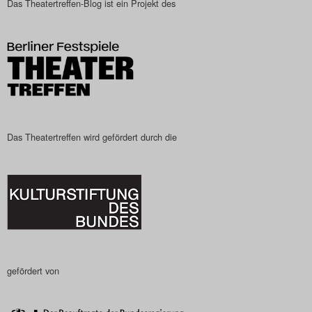
Das Theatertreffen-Blog ist ein Projekt des
Das Theatertreffen-Blog
2023
Das Theatertreffen-Blog
2024
Das Theatertreffen-Blog
Das Theatertreffen wird gefördert durch die
2025
Das Theatertreffen-Blog
Archiv
Impressum
gefördert von
Nutzungsbedingungen