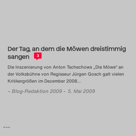
Das Theatertreffen-Blog
2014
Das Theatertreffen-Blog
Der Tag, an dem die Möwen dreistimmig
2015
sangen
3
Das Theatertreffen-Blog
Die Inszenierung von Anton Tschechows „Die Möwe“ an
der Volksbühne von Regisseur Jürgen Gosch galt vielen
2016
Kritikergrößen im Dezember 2008
…
–
Blog-Redaktion 2009
• 5. Mai 2009
Das Theatertreffen-Blog
2017
Das Theatertreffen-Blog
–––
2018