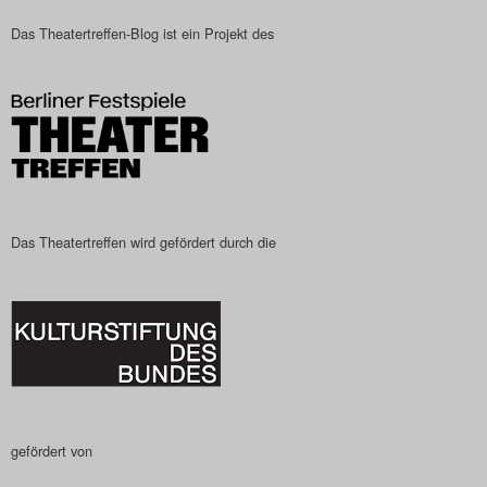
Das Theatertreffen-Blog
Das Theatertreffen-Blog ist ein Projekt des
2023
Das Theatertreffen-Blog
2024
Das Theatertreffen-Blog
Das Theatertreffen wird gefördert durch die
2025
Das Theatertreffen-Blog
Archiv
Impressum
gefördert von
Nutzungsbedingungen