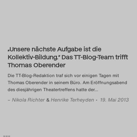
Das Theatertreffen-Blog
2014
Das Theatertreffen-Blog
„Unsere nächste Aufgabe ist die
2015
Kollektiv-Bildung.“ Das TT-Blog-Team trifft
Thomas Oberender
Das Theatertreffen-Blog
Die TT-Blog-Redaktion traf sich vor einigen Tagen mit
2016
Thomas Oberender in seinem Büro. Am Eröffnungsabend
des diesjährigen Theatertreffens hatte der
…
Das Theatertreffen-Blog
–
Nikola Richter
Henrike Terheyden
• 19. Mai 2013
&
2017
Das Theatertreffen-Blog
2018
–––