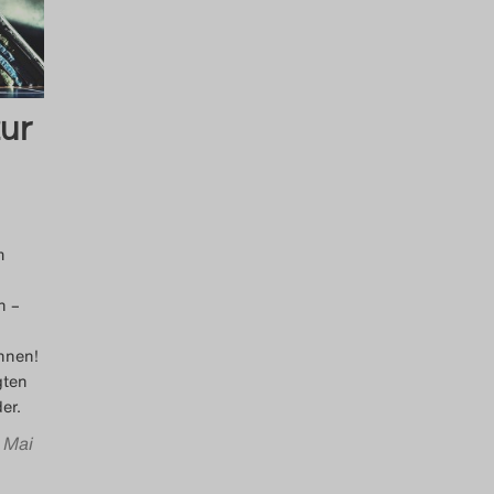
ur
m
n –
nnen!
gten
er.
. Mai