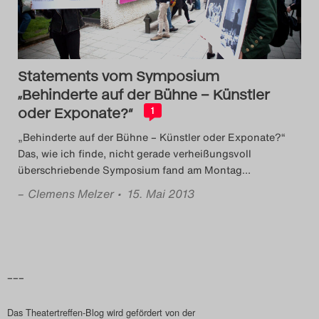
Das Theatertreffen-Blog
2018 Alumni
Statements vom Symposium
Das Theatertreffen-Blog
„Behinderte auf der Bühne – Künstler
2019
oder Exponate?“
1
„Behinderte auf der Bühne – Künstler oder Exponate?“
Das Theatertreffen-Blog
Das, wie ich finde, nicht gerade verheißungsvoll
überschriebende Symposium fand am Montag
…
2020
–
Clemens Melzer
• 15. Mai 2013
Das Theatertreffen-Blog
2021
Das Theatertreffen-Blog
–––
2022
Das Theatertreffen-Blog wird gefördert von der