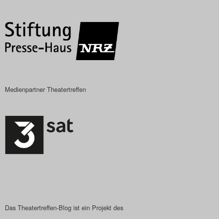
Das Theatertreffen-Blog
2023
Das Theatertreffen-Blog
2024
Medienpartner Theatertreffen
Das Theatertreffen-Blog
2025
Das Theatertreffen-Blog
Archiv
Impressum
Nutzungsbedingungen
Das Theatertreffen-Blog ist ein Projekt des