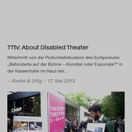
Das Theatertreffen-Blog
2014
Das Theatertreffen-Blog
TTtv: About Disabled Theater
2015
Mitschnitt von der Podiumsdiskussion des Symposiums
Das Theatertreffen-Blog
„Behinderte auf der Bühne – Künstler oder Exponate?“ in
der Kassenhalle im Haus der
…
2016
–
Riedel & Ulfig
• 17. Mai 2013
Das Theatertreffen-Blog
2017
Das Theatertreffen-Blog
2018