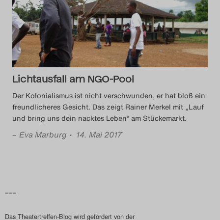
Das Theatertreffen-Blog
2014
Das Theatertreffen-Blog
Lichtausfall am NGO-Pool
2015
Der Kolonialismus ist nicht verschwunden, er hat bloß ein
Das Theatertreffen-Blog
freundlicheres Gesicht. Das zeigt Rainer Merkel mit „Lauf
und bring uns dein nacktes Leben“ am Stückemarkt.
2016
–
Eva Marburg
• 14. Mai 2017
Das Theatertreffen-Blog
2017
Das Theatertreffen-Blog
–––
2018
Das Theatertreffen-Blog wird gefördert von der