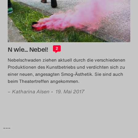
Das Theatertreffen-Blog
2014
Das Theatertreffen-Blog
N wie… Nebel!
2
2015
Nebelschwaden ziehen aktuell durch die verschiedenen
Das Theatertreffen-Blog
Produktionen des Kunstbetriebs und verdichten sich zu
einer neuen, angesagten Smog-Ästhetik. Sie sind auch
2016
beim Theatertreffen angekommen.
–
Katharina Alsen
• 19. Mai 2017
Das Theatertreffen-Blog
2017
Das Theatertreffen-Blog
–––
2018