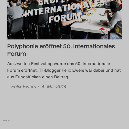
Das Theatertreffen-Blog
2014
Das Theatertreffen-Blog
Polyphonie eröffnet 50. Internationales
2015
Forum
Das Theatertreffen-Blog
Am zweiten Festivaltag wurde das 50. Internationale
Forum eröffnet. TT-Blogger Felix Ewers war dabei und hat
2016
aus Fundstücken einen Beitrag
…
–
Felix Ewers
• 4. Mai 2014
Das Theatertreffen-Blog
2017
Das Theatertreffen-Blog
–––
2018