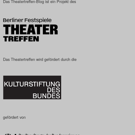
Das Theatertreffen-Blog ist ein Projekt des
Das Theatertreffen-Blog
2023
Das Theatertreffen-Blog
2024
Das Theatertreffen-Blog
Das Theatertreffen wird gefördert durch die
2025
Das Theatertreffen-Blog
Archiv
Impressum
gefördert von
Nutzungsbedingungen