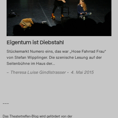
Das Theatertreffen-Blog
2014
Das Theatertreffen-Blog
Eigentum ist Diebstahl
2015
Stückemarkt Numero eins, das war „Hose Fahrrad Frau“
Das Theatertreffen-Blog
von Stefan Wipplinger. Die szenische Lesung auf der
Seitenbühne im Haus der
…
2016
–
Theresa Luise Gindlstrasser
• 4. Mai 2015
Das Theatertreffen-Blog
2017
Das Theatertreffen-Blog
–––
2018
Das Theatertreffen-Blog wird gefördert von der