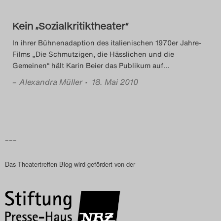
Das Theatertreffen-Blog
Kein „Sozialkritiktheater“
2023
In ihrer Bühnenadaption des italienischen 1970er Jahre-
Das Theatertreffen-Blog
Films „Die Schmutzigen, die Hässlichen und die
Gemeinen“ hält Karin Beier das Publikum auf
…
2024
–
Alexandra Müller
• 18. Mai 2010
Das Theatertreffen-Blog
2025
–––
Das Theatertreffen-Blog
Archiv
Das Theatertreffen-Blog wird gefördert von der
Impressum
Nutzungsbedingungen