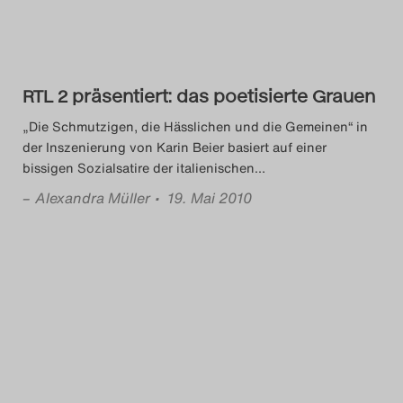
Das Theatertreffen-Blog
2018 Alumni
RTL 2 präsentiert: das poetisierte Grauen
Das Theatertreffen-Blog
„Die Schmutzigen, die Hässlichen und die Gemeinen“ in
2019
der Inszenierung von Karin Beier basiert auf einer
bissigen Sozialsatire der italienischen
…
Das Theatertreffen-Blog
–
Alexandra Müller
• 19. Mai 2010
2020
Das Theatertreffen-Blog
2021
Das Theatertreffen-Blog
2022