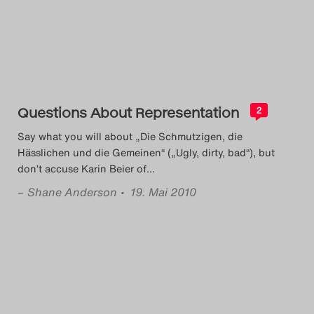
Das Theatertreffen-Blog
2014
Das Theatertreffen-Blog
Questions About Representation
2015
2
Say what you will about „Die Schmutzigen, die
Das Theatertreffen-Blog
Hässlichen und die Gemeinen“ („Ugly, dirty, bad“), but
don’t accuse Karin Beier of
…
2016
–
Shane Anderson
• 19. Mai 2010
Das Theatertreffen-Blog
2017
Das Theatertreffen-Blog
2018