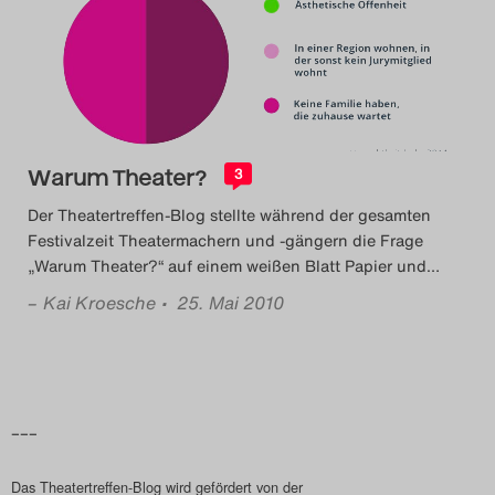
Das Theatertreffen-Blog
2014
Das Theatertreffen-Blog
Warum Theater?
2015
3
Der Theatertreffen-Blog stellte während der gesamten
Das Theatertreffen-Blog
Festivalzeit Theatermachern und -gängern die Frage
„Warum Theater?“ auf einem weißen Blatt Papier und
…
2016
–
Kai Kroesche
• 25. Mai 2010
Das Theatertreffen-Blog
2017
Das Theatertreffen-Blog
–––
2018
Das Theatertreffen-Blog wird gefördert von der