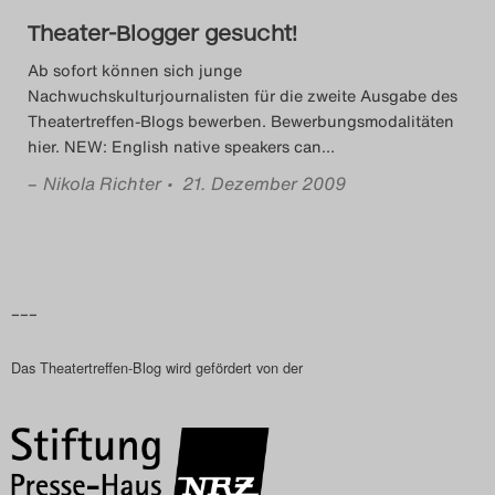
Das Theatertreffen-Blog
Theater-Blogger gesucht!
2023
Ab sofort können sich junge
Nachwuchskulturjournalisten für die zweite Ausgabe des
Das Theatertreffen-Blog
Theatertreffen-Blogs bewerben. Bewerbungsmodalitäten
hier. NEW: English native speakers can
…
2024
–
Nikola Richter
• 21. Dezember 2009
Das Theatertreffen-Blog
2025
–––
Das Theatertreffen-Blog
Archiv
Das Theatertreffen-Blog wird gefördert von der
Impressum
Nutzungsbedingungen