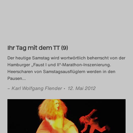
Das Theatertreffen-Blog
2014
Das Theatertreffen-Blog
Ihr Tag mit dem TT (9)
2015
Der heutige Samstag wird wortwörtlich beherrscht von der
Das Theatertreffen-Blog
Hamburger „Faust I und II“-Marathon-Inszenierung.
Heerscharen von Samstagsausflüglern werden in den
2016
Pausen
…
–
Karl Wolfgang Flender
• 12. Mai 2012
Das Theatertreffen-Blog
2017
Das Theatertreffen-Blog
2018