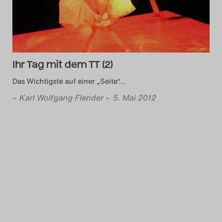
Das Theatertreffen-Blog
2018 Alumni
Das Theatertreffen-Blog
Ihr Tag mit dem TT (2)
2019
Das Wichtigste auf einer „Seite“…
–
Karl Wolfgang Flender
• 5. Mai 2012
Das Theatertreffen-Blog
2020
Das Theatertreffen-Blog
2021
Das Theatertreffen-Blog
2022