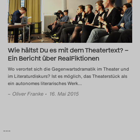
Das Theatertreffen-Blog
2014
Das Theatertreffen-Blog
Wie hältst Du es mit dem Theatertext? –
2015
Ein Bericht über RealFiktionen
Das Theatertreffen-Blog
Wo verortet sich die Gegenwartsdramatik im Theater und
im Literaturdiskurs? Ist es möglich, das Theaterstück als
2016
ein autonomes literarisches Werk
…
–
Oliver Franke
• 16. Mai 2015
Das Theatertreffen-Blog
2017
Das Theatertreffen-Blog
–––
2018