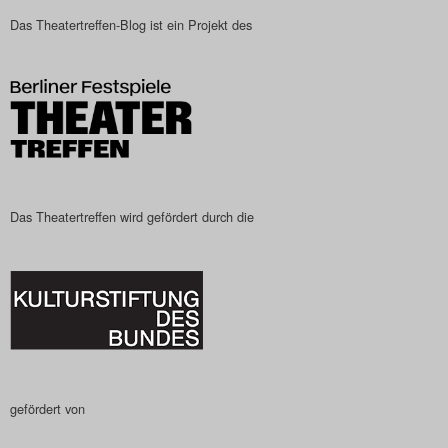
Das Theatertreffen-Blog
Das Theatertreffen-Blog ist ein Projekt des
2023
Das Theatertreffen-Blog
2024
Das Theatertreffen-Blog
Das Theatertreffen wird gefördert durch die
2025
Das Theatertreffen-Blog
Archiv
Impressum
gefördert von
Nutzungsbedingungen