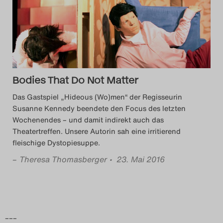
Das Theatertreffen-Blog
2014
Das Theatertreffen-Blog
Bodies That Do Not Matter
2015
Das Gastspiel „Hideous (Wo)men“ der Regisseurin
Das Theatertreffen-Blog
Susanne Kennedy beendete den Focus des letzten
Wochenendes – und damit indirekt auch das
2016
Theatertreffen. Unsere Autorin sah eine irritierend
fleischige Dystopiesuppe.
Das Theatertreffen-Blog
–
Theresa Thomasberger
• 23. Mai 2016
2017
Das Theatertreffen-Blog
2018
–––