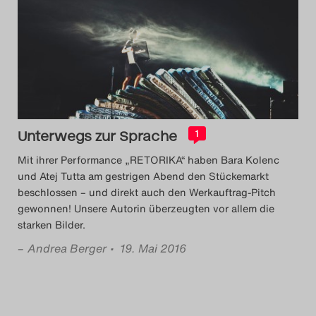
Das Theatertreffen-Blog
2014
Das Theatertreffen-Blog
2015
Unterwegs zur Sprache
1
Das Theatertreffen-Blog
Mit ihrer Performance „RETORIKA“ haben Bara Kolenc
2016
und Atej Tutta am gestrigen Abend den Stückemarkt
beschlossen – und direkt auch den Werkauftrag-Pitch
gewonnen! Unsere Autorin überzeugten vor allem die
Das Theatertreffen-Blog
starken Bilder.
2017
–
Andrea Berger
• 19. Mai 2016
Das Theatertreffen-Blog
2018