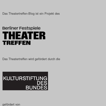
Das Theatertreffen-Blog
2023
Das Theatertreffen-Blog ist ein Projekt des
Das Theatertreffen-Blog
2024
Das Theatertreffen-Blog
2025
Das Theatertreffen wird gefördert durch die
Das Theatertreffen-Blog
Archiv
Impressum
Nutzungsbedingungen
gefördert von