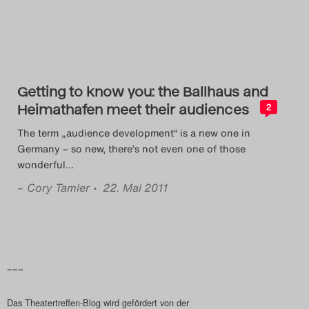
Das Theatertreffen-Blog
2018 Alumni
Das Theatertreffen-Blog
Getting to know you: the Ballhaus and
2019
Heimathafen meet their audiences
2
The term „audience development“ is a new one in
Das Theatertreffen-Blog
Germany – so new, there’s not even one of those
wonderful
…
2020
–
Cory Tamler
• 22. Mai 2011
Das Theatertreffen-Blog
2021
Das Theatertreffen-Blog
–––
2022
Das Theatertreffen-Blog wird gefördert von der