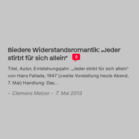
Das Theatertreffen-Blog
2014
Das Theatertreffen-Blog
Biedere Widerstandsromantik: „Jeder
2015
stirbt für sich allein"
3
Das Theatertreffen-Blog
Titel, Autor, Entstehungsjahr: „Jeder stirbt für sich allein“
von Hans Fallada, 1947 (zweite Vorstellung heute Abend,
2016
7. Mai) Handlung: Das
…
–
Clemens Melzer
• 7. Mai 2013
Das Theatertreffen-Blog
2017
Das Theatertreffen-Blog
2018