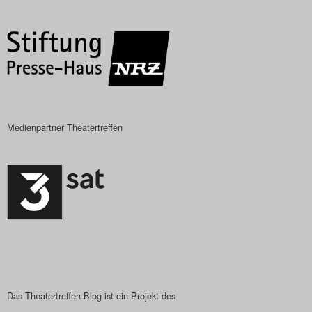
Das Theatertreffen-Blog
2023
Das Theatertreffen-Blog
2024
Medienpartner Theatertreffen
Das Theatertreffen-Blog
2025
Das Theatertreffen-Blog
Archiv
Impressum
Nutzungsbedingungen
Das Theatertreffen-Blog ist ein Projekt des