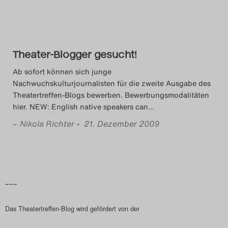
Das Theatertreffen-Blog
2018 Alumni
Theater-Blogger gesucht!
Das Theatertreffen-Blog
Ab sofort können sich junge
2019
Nachwuchskulturjournalisten für die zweite Ausgabe des
Theatertreffen-Blogs bewerben. Bewerbungsmodalitäten
Das Theatertreffen-Blog
hier. NEW: English native speakers can
…
2020
–
Nikola Richter
• 21. Dezember 2009
Das Theatertreffen-Blog
2021
–––
Das Theatertreffen-Blog
Das Theatertreffen-Blog wird gefördert von der
2022