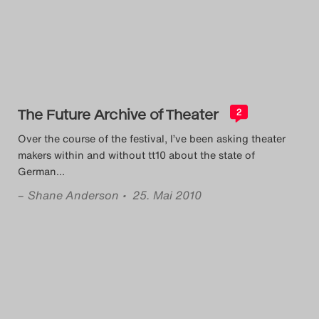
Das Theatertreffen-Blog
2014
Das Theatertreffen-Blog
The Future Archive of Theater
2015
2
Over the course of the festival, I’ve been asking theater
Das Theatertreffen-Blog
makers within and without tt10 about the state of
German
…
2016
–
Shane Anderson
• 25. Mai 2010
Das Theatertreffen-Blog
2017
Das Theatertreffen-Blog
2018