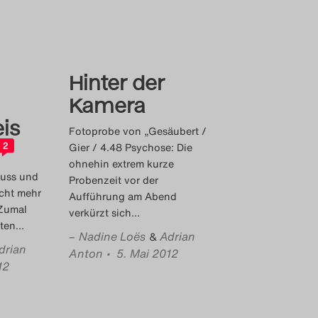
Hinter der
Kamera
is
Fotoprobe von „Gesäubert /
Gier / 4.48 Psychose: Die
2
ohnehin extrem kurze
muss und
Probenzeit vor der
icht mehr
Aufführung am Abend
 Zumal
verkürzt sich
…
zten
…
–
Nadine Loës
Adrian
&
drian
Anton
• 5. Mai 2012
12