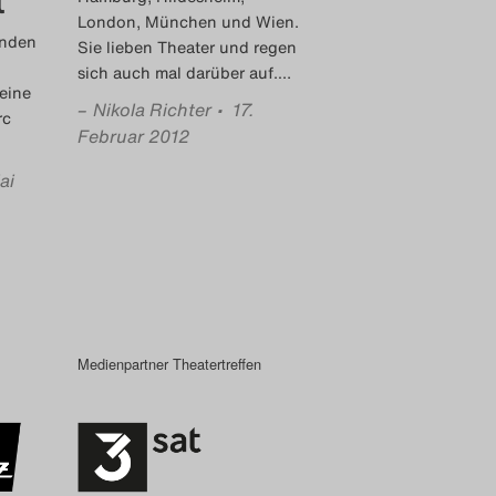
t
London, München und Wien.
unden
Sie lieben Theater und regen
sich auch mal darüber auf.
…
eine
–
Nikola Richter
• 17.
rc
Februar 2012
ai
Medienpartner Theatertreffen