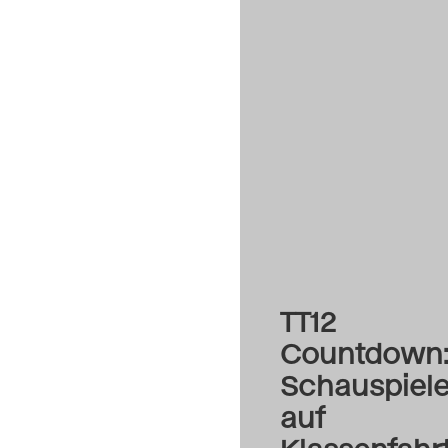
TT12
Countdown:
Schauspiele
auf