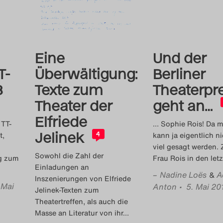
Eine
Und der
T-
Überwältigung:
Berliner
3
Texte zum
Theaterpre
Theater der
geht an…
Elfriede
 TT-
… Sophie Rois! Da 
Jelinek
t,
kann ja eigentlich n
4
viel gesagt werden.
Sowohl die Zahl der
og zum
Frau Rois in den let
Einladungen an
–
Nadine Loës
A
&
Inszenierungen von Elfriede
 Mai
Anton
• 5. Mai 20
Jelinek-Texten zum
Theatertreffen, als auch die
Masse an Literatur von ihr
…