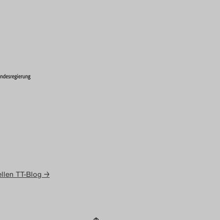
llen TT-Blog →
↑