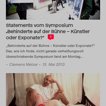
Das Theatertreffen-Blog
2018 Alumni
Statements vom Symposium
Das Theatertreffen-Blog
„Behinderte auf der Bühne – Künstler
2019
oder Exponate?“
1
„Behinderte auf der Bühne – Künstler oder Exponate?“
Das Theatertreffen-Blog
Das, wie ich finde, nicht gerade verheißungsvoll
überschriebende Symposium fand am Montag
…
2020
–
Clemens Melzer
• 15. Mai 2013
Das Theatertreffen-Blog
2021
Das Theatertreffen-Blog
2022