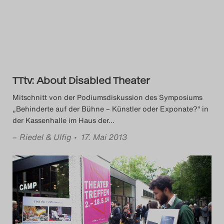
Das Theatertreffen-Blog
2014
Das Theatertreffen-Blog
TTtv: About Disabled Theater
2015
Mitschnitt von der Podiumsdiskussion des Symposiums
Das Theatertreffen-Blog
„Behinderte auf der Bühne – Künstler oder Exponate?“ in
der Kassenhalle im Haus der
…
2016
–
Riedel & Ulfig
• 17. Mai 2013
Das Theatertreffen-Blog
2017
Das Theatertreffen-Blog
2018