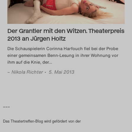
Das Theatertreffen-Blog
2023
Der Grantler mit den Witzen. Theaterpreis
Das Theatertreffen-Blog
2013 an Jürgen Holtz
2024
Die Schauspielerin Corinna Harfouch fiel bei der Probe
einer gemeinsamen Benn-Lesung in ihrer Wohnung vor
Das Theatertreffen-Blog
ihm auf die Knie, der
…
2025
–
Nikola Richter
• 5. Mai 2013
Das Theatertreffen-Blog
Archiv
–––
Impressum
Das Theatertreffen-Blog wird gefördert von der
Nutzungsbedingungen