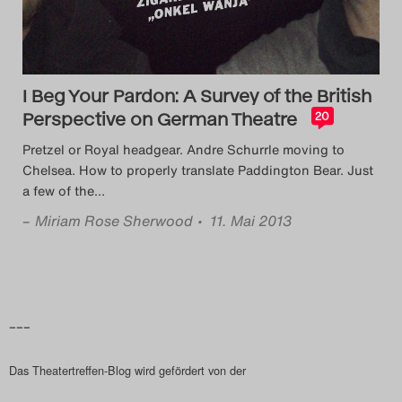
Das Theatertreffen-Blog
2018 Alumni
I Beg Your Pardon: A Survey of the British
Das Theatertreffen-Blog
Perspective on German Theatre
20
2019
Pretzel or Royal headgear. Andre Schurrle moving to
Chelsea. How to properly translate Paddington Bear. Just
Das Theatertreffen-Blog
a few of the
…
2020
–
Miriam Rose Sherwood
• 11. Mai 2013
Das Theatertreffen-Blog
2021
–––
Das Theatertreffen-Blog
Das Theatertreffen-Blog wird gefördert von der
2022