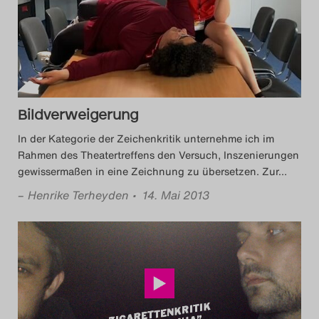
Das Theatertreffen-Blog
2014
Das Theatertreffen-Blog
Bildverweigerung
2015
In der Kategorie der Zeichenkritik unternehme ich im
Das Theatertreffen-Blog
Rahmen des Theatertreffens den Versuch, Inszenierungen
gewissermaßen in eine Zeichnung zu übersetzen. Zur
…
2016
–
Henrike Terheyden
• 14. Mai 2013
Das Theatertreffen-Blog
2017
Das Theatertreffen-Blog
2018