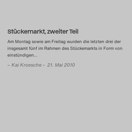
Das Theatertreffen-Blog
2018 Alumni
Stückemarkt, zweiter Teil
Das Theatertreffen-Blog
Am Montag sowie am Freitag wurden die letzten drei der
2019
insgesamt fünf im Rahmen des Stückemarkts in Form von
einstündigen
…
Das Theatertreffen-Blog
–
Kai Kroesche
• 21. Mai 2010
2020
Das Theatertreffen-Blog
2021
Das Theatertreffen-Blog
2022