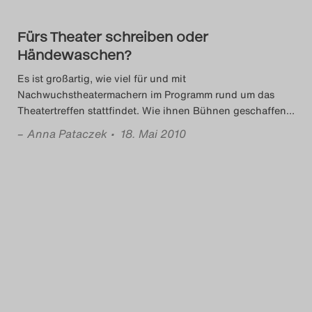
Das Theatertreffen-Blog
Fürs Theater schreiben oder
2023
Händewaschen?
Das Theatertreffen-Blog
Es ist großartig, wie viel für und mit
Nachwuchstheatermachern im Programm rund um das
2024
Theatertreffen stattfindet. Wie ihnen Bühnen geschaffen
…
–
Anna Pataczek
• 18. Mai 2010
Das Theatertreffen-Blog
2025
Das Theatertreffen-Blog
Archiv
Impressum
Nutzungsbedingungen