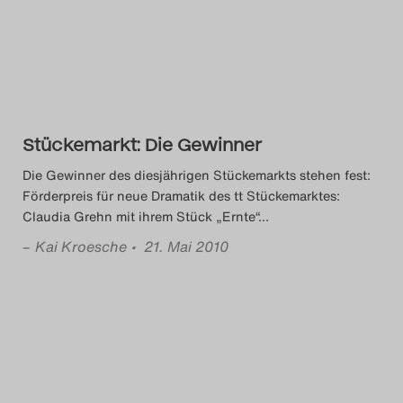
Das Theatertreffen-Blog
2014
Das Theatertreffen-Blog
Stückemarkt: Die Gewinner
2015
Die Gewinner des diesjährigen Stückemarkts stehen fest:
Das Theatertreffen-Blog
Förderpreis für neue Dramatik des tt Stückemarktes:
Claudia Grehn mit ihrem Stück „Ernte“
…
2016
–
Kai Kroesche
• 21. Mai 2010
Das Theatertreffen-Blog
2017
Das Theatertreffen-Blog
2018