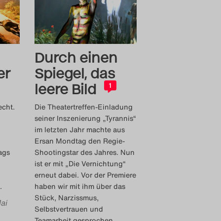
Durch einen
er
Spiegel, das
leere Bild
1
echt.
Die Theatertreffen-Einladung
seiner Inszenierung „Tyrannis“
im letzten Jahr machte aus
Ersan Mondtag den Regie-
ags
Shootingstar des Jahres. Nun
ist er mit „Die Vernichtung“
erneut dabei. Vor der Premiere
.
haben wir mit ihm über das
Stück, Narzissmus,
Mai
Selbstvertrauen und
Teamarbeit gesprochen.