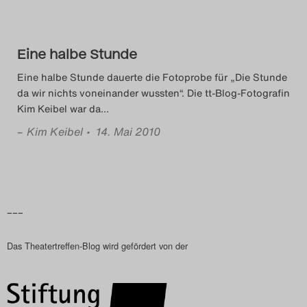
Das Theatertreffen-Blog
2023
Eine halbe Stunde
Das Theatertreffen-Blog
Eine halbe Stunde dauerte die Fotoprobe für „Die Stunde
da wir nichts voneinander wussten“. Die tt-Blog-Fotografin
2024
Kim Keibel war da
…
–
Kim Keibel
• 14. Mai 2010
Das Theatertreffen-Blog
2025
Das Theatertreffen-Blog
–––
Archiv
Das Theatertreffen-Blog wird gefördert von der
Impressum
Nutzungsbedingungen