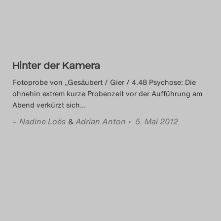
Das Theatertreffen-Blog
2018 Alumni
Das Theatertreffen-Blog
Hinter der Kamera
2019
Fotoprobe von „Gesäubert / Gier / 4.48 Psychose: Die
ohnehin extrem kurze Probenzeit vor der Aufführung am
Das Theatertreffen-Blog
Abend verkürzt sich
…
2020
–
Nadine Loës
Adrian Anton
• 5. Mai 2012
&
Das Theatertreffen-Blog
2021
Das Theatertreffen-Blog
2022