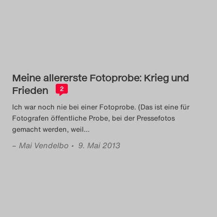
Das Theatertreffen-Blog
2014
Das Theatertreffen-Blog
Meine allererste Fotoprobe: Krieg und
2015
Frieden
2
Das Theatertreffen-Blog
Ich war noch nie bei einer Fotoprobe. (Das ist eine für
Fotografen öffentliche Probe, bei der Pressefotos
2016
gemacht werden, weil
…
–
Mai Vendelbo
• 9. Mai 2013
Das Theatertreffen-Blog
2017
Das Theatertreffen-Blog
2018