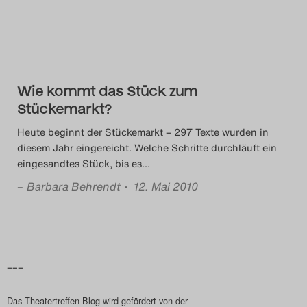
Das Theatertreffen-Blog
2018 Alumni
Das Theatertreffen-Blog
Wie kommt das Stück zum
2019
Stückemarkt?
Heute beginnt der Stückemarkt – 297 Texte wurden in
Das Theatertreffen-Blog
diesem Jahr eingereicht. Welche Schritte durchläuft ein
eingesandtes Stück, bis es
…
2020
–
Barbara Behrendt
• 12. Mai 2010
Das Theatertreffen-Blog
2021
Das Theatertreffen-Blog
–––
2022
Das Theatertreffen-Blog wird gefördert von der