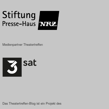
Das Theatertreffen-Blog
2023
Das Theatertreffen-Blog
2024
Medienpartner Theatertreffen
Das Theatertreffen-Blog
2025
Das Theatertreffen-Blog
Archiv
Impressum
Nutzungsbedingungen
Das Theatertreffen-Blog ist ein Projekt des