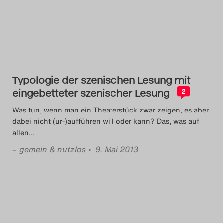
Das Theatertreffen-Blog
2014
Das Theatertreffen-Blog
Typologie der szenischen Lesung mit
2015
eingebetteter szenischer Lesung
2
Das Theatertreffen-Blog
Was tun, wenn man ein Theaterstück zwar zeigen, es aber
dabei nicht (ur-)aufführen will oder kann? Das, was auf
2016
allen
…
–
gemein & nutzlos
• 9. Mai 2013
Das Theatertreffen-Blog
2017
Das Theatertreffen-Blog
2018