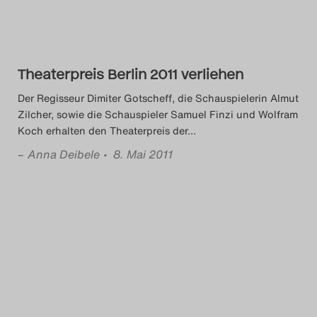
Das Theatertreffen-Blog
2023
Theaterpreis Berlin 2011 verliehen
Das Theatertreffen-Blog
Der Regisseur Dimiter Gotscheff, die Schauspielerin Almut
2024
Zilcher, sowie die Schauspieler Samuel Finzi und Wolfram
Koch erhalten den Theaterpreis der
…
Das Theatertreffen-Blog
–
Anna Deibele
• 8. Mai 2011
2025
Das Theatertreffen-Blog
Archiv
Impressum
Nutzungsbedingungen