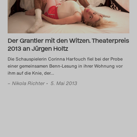
Das Theatertreffen-Blog
2018 Alumni
Das Theatertreffen-Blog
Der Grantler mit den Witzen. Theaterpreis
2019
2013 an Jürgen Holtz
Die Schauspielerin Corinna Harfouch fiel bei der Probe
Das Theatertreffen-Blog
einer gemeinsamen Benn-Lesung in ihrer Wohnung vor
ihm auf die Knie, der
…
2020
–
Nikola Richter
• 5. Mai 2013
Das Theatertreffen-Blog
2021
Das Theatertreffen-Blog
2022