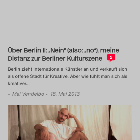
Das Theatertreffen-Blog
2014
Das Theatertreffen-Blog
Über Berlin II: „Nein“ (also: „no“), meine
2015
Distanz zur Berliner Kulturszene
2
Das Theatertreffen-Blog
Berlin zieht internationale Künstler an und verkauft sich
als offene Stadt für Kreative. Aber wie fühlt man sich als
2016
kreativer
…
–
Mai Vendelbo
• 18. Mai 2013
Das Theatertreffen-Blog
2017
Das Theatertreffen-Blog
2018