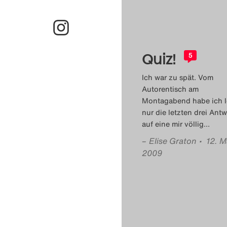
Quiz!
5
Ich war zu spät. Vom
Autorentisch am
Montagabend habe ich l
nur die letzten drei Ant
auf eine mir völlig
…
–
Elise Graton
• 12. M
2009