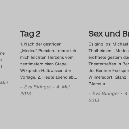
Tag 2
Sex und B
1. Nach der gestrigen
Es ging los: Michael
„Medea“-Premiere trenne ich
Thalheimers „Medea
ame
mich leichten Herzens vom
eröffnete gestern da
 a
zentimeterdicken Stapel
Theatertreffen in Ber
I
Wikipedia-Halbwissen der
der Berliner Festspie
Vorlage. 2. Heute abend ab
…
Wilmersdorf. Glanz!
 Mai
Glamour!
…
–
Eva Biringer
• 4. Mai
–
Eva Biringer
• 4
2013
2013