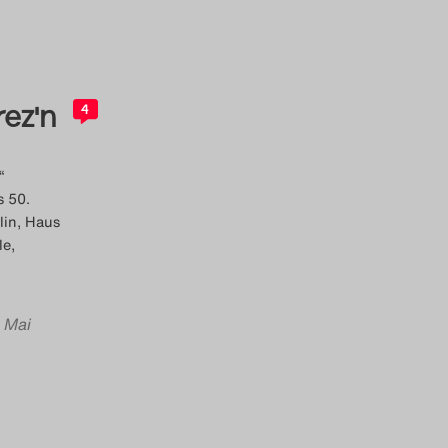
rez'n
4
“
s 50.
lin, Haus
le,
. Mai