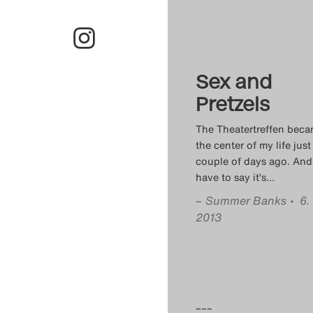
Sex and
Pretzels
The Theatertreffen bec
the center of my life just
couple of days ago. And 
have to say it’s
…
–
Summer Banks
• 6.
2013
–––