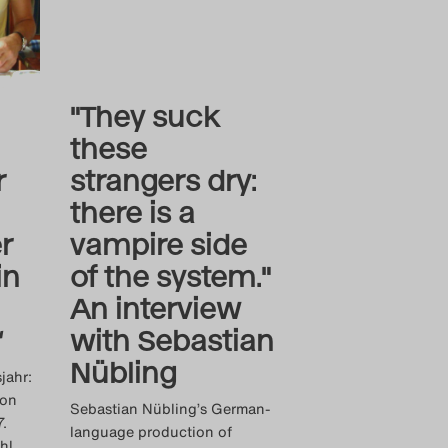
"They suck
these
r
strangers dry:
there is a
r
vampire side
in
of the system."
An interview
“
with Sebastian
Nübling
jahr:
von
Sebastian Nübling’s German-
.
language production of
hl