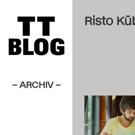
Risto Kü
– ARCHIV –