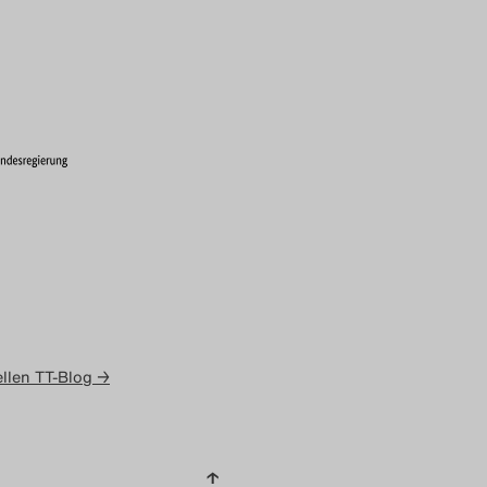
llen TT-Blog →
↑