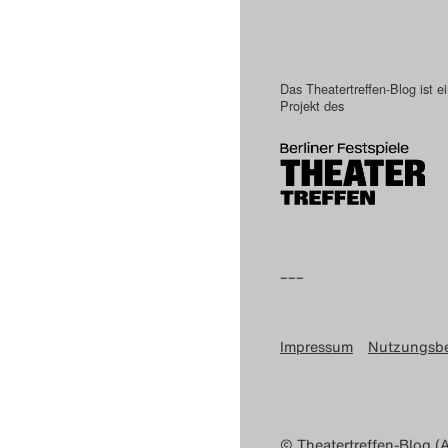
Das Theatertreffen-Blog ist e
Projekt des
–––
Impressum
Nutzungsb
© Theatertreffen-Blog (A