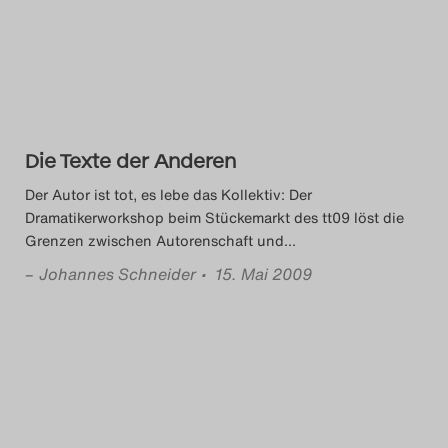
Das Theatertreffen-Blog
2014
Das Theatertreffen-Blog
Die Texte der Anderen
2015
Der Autor ist tot, es lebe das Kollektiv: Der
Das Theatertreffen-Blog
Dramatikerworkshop beim Stückemarkt des tt09 löst die
Grenzen zwischen Autorenschaft und
…
2016
–
Johannes Schneider
• 15. Mai 2009
Das Theatertreffen-Blog
2017
Das Theatertreffen-Blog
2018