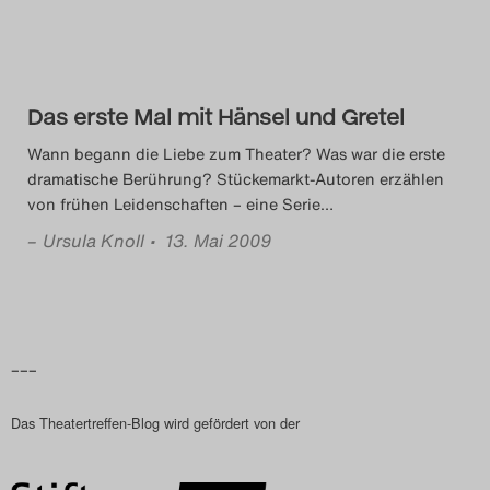
Das Theatertreffen-Blog
2018 Alumni
Das erste Mal mit Hänsel und Gretel
Das Theatertreffen-Blog
Wann begann die Liebe zum Theater? Was war die erste
2019
dramatische Berührung? Stückemarkt-Autoren erzählen
von frühen Leidenschaften – eine Serie
…
Das Theatertreffen-Blog
–
Ursula Knoll
• 13. Mai 2009
2020
Das Theatertreffen-Blog
2021
–––
Das Theatertreffen-Blog
Das Theatertreffen-Blog wird gefördert von der
2022