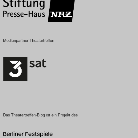
Das Theatertreffen-Blog
2023
Das Theatertreffen-Blog
Medienpartner Theatertreffen
2024
Das Theatertreffen-Blog
2025
Das Theatertreffen-Blog
Archiv
Impressum
Das Theatertreffen-Blog ist ein Projekt des
Nutzungsbedingungen