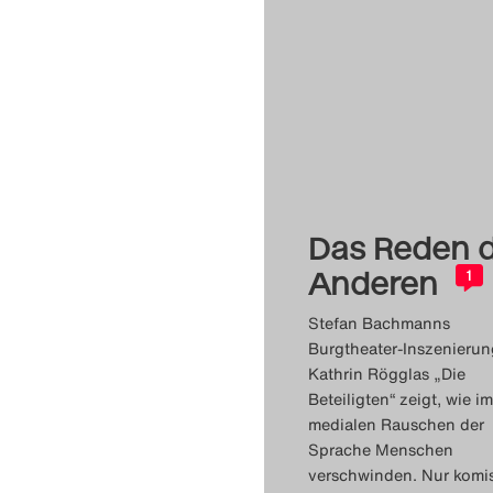
Das Reden 
Anderen
1
Stefan Bachmanns
Burgtheater-Inszenieru
Kathrin Rögglas „Die
Beteiligten“ zeigt, wie im
medialen Rauschen der
Sprache Menschen
verschwinden. Nur komi