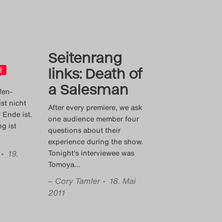
Seitenrang
links: Death of
2
a Salesman
fen-
st nicht
After every premiere, we ask
 Ende ist.
one audience member four
g ist
questions about their
experience during the show.
• 19.
Tonight’s interviewee was
Tomoya
…
–
Cory Tamler
• 18. Mai
2011