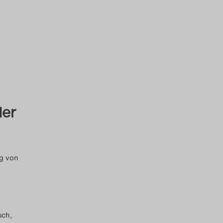
der
ng von
sch,