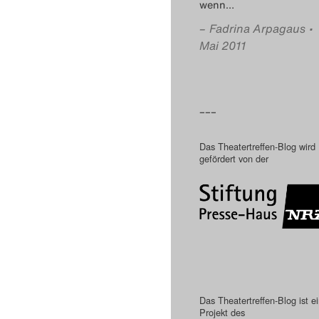
wenn
…
–
Fadrina Arpagaus
•
Mai 2011
–––
Das Theatertreffen-Blog wird
gefördert von der
Das Theatertreffen-Blog ist e
Projekt des