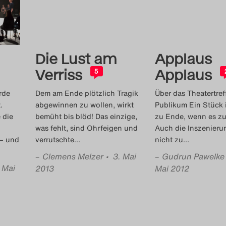
Die Lust am
Applaus
Verriss
Applaus
5
rde
Dem am Ende plötzlich Tragik
Über das Theatertref
.
abgewinnen zu wollen, wirkt
Publikum Ein Stück i
 die
bemüht bis blöd! Das einzige,
zu Ende, wenn es zu
was fehlt, sind Ohrfeigen und
Auch die Inszenierun
 – und
verrutschte
…
nicht zu
…
–
Clemens Melzer
• 3. Mai
–
Gudrun Pawelke
. Mai
2013
Mai 2012