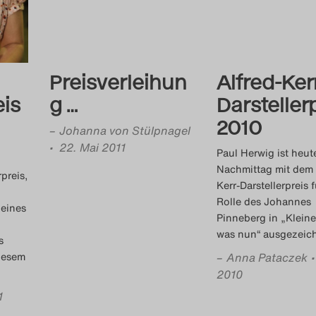
Preisverleihun
Alfred-Ker
eis
g …
Darsteller
2010
–
Johanna von Stülpnagel
• 22. Mai 2011
Paul Herwig ist heut
Nachmittag mit dem 
rpreis,
Kerr-Darstellerpreis 
Rolle des Johannes
 eines
Pinneberg in „Klein
was nun“ ausgezeic
s
diesem
–
Anna Pataczek
2010
1