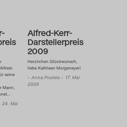
r-
Alfred-Kerr-
preis
Darstellerpreis
2009
e
Herzlichen Glückwunsch,
Alfred-
liebe Kathleen Morgeneyer!
für seine
–
Anna Postels
• 17. Mai
2009
er Mann,
hnet
…
• 24. Mai