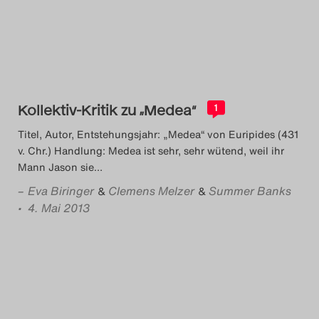
Das Theatertreffen-Blog
2023
Das Theatertreffen-Blog
2024
Kollektiv-Kritik zu „Medea“
1
Titel, Autor, Entstehungsjahr: „Medea“ von Euripides (431
Das Theatertreffen-Blog
v. Chr.) Handlung: Medea ist sehr, sehr wütend, weil ihr
2025
Mann Jason sie
…
–
Eva Biringer
Clemens Melzer
Summer Banks
&
&
Das Theatertreffen-Blog
• 4. Mai 2013
Archiv
Impressum
Nutzungsbedingungen