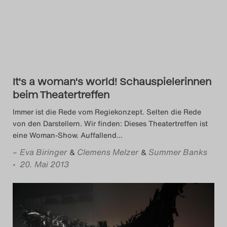
Das Theatertreffen-Blog
2014
Das Theatertreffen-Blog
It's a woman's world! Schauspielerinnen
2015
beim Theatertreffen
Das Theatertreffen-Blog
Immer ist die Rede vom Regiekonzept. Selten die Rede
von den Darstellern. Wir finden: Dieses Theatertreffen ist
2016
eine Woman-Show. Auffallend
…
–
Eva Biringer
Clemens Melzer
Summer Banks
Das Theatertreffen-Blog
&
&
• 20. Mai 2013
2017
Das Theatertreffen-Blog
2018