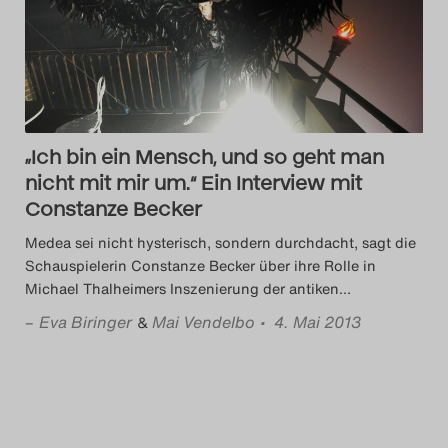
Das Theatertreffen-Blog
2018 Alumni
Das Theatertreffen-Blog
2019
„Ich bin ein Mensch, und so geht man
nicht mit mir um.“ Ein Interview mit
Das Theatertreffen-Blog
Constanze Becker
2020
Medea sei nicht hysterisch, sondern durchdacht, sagt die
Schauspielerin Constanze Becker über ihre Rolle in
Michael Thalheimers Inszenierung der antiken
…
Das Theatertreffen-Blog
–
Eva Biringer
Mai Vendelbo
• 4. Mai 2013
&
2021
Das Theatertreffen-Blog
2022