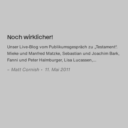
Das Theatertreffen-Blog
2018 Alumni
Das Theatertreffen-Blog
Noch wirklicher!
2019
Unser Live-Blog vom Publikumsgespräch zu „Testament“.
Mieke und Manfred Matzke, Sebastian und Joachim Bark,
Das Theatertreffen-Blog
Fanni und Peter Halmburger, Lisa Lucassen,
…
2020
–
Matt Cornish
• 11. Mai 2011
Das Theatertreffen-Blog
2021
Das Theatertreffen-Blog
2022