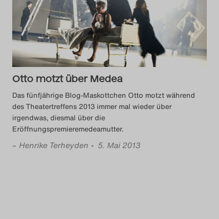
Das Theatertreffen-Blog
2014
Das Theatertreffen-Blog
Otto motzt über Medea
2015
Das fünfjährige Blog-Maskottchen Otto motzt während
Das Theatertreffen-Blog
des Theatertreffens 2013 immer mal wieder über
irgendwas, diesmal über die
2016
Eröffnungspremieremedeamutter.
–
Henrike Terheyden
• 5. Mai 2013
Das Theatertreffen-Blog
2017
Das Theatertreffen-Blog
2018