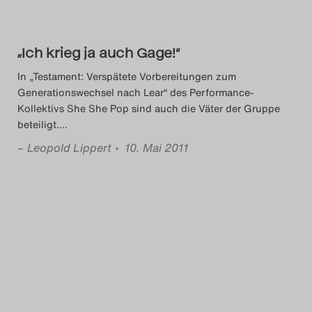
Das Theatertreffen-Blog
2023
„Ich krieg ja auch Gage!“
Das Theatertreffen-Blog
In „Testament: Verspätete Vorbereitungen zum
Generationswechsel nach Lear“ des Performance-
2024
Kollektivs She She Pop sind auch die Väter der Gruppe
beteiligt.
…
Das Theatertreffen-Blog
–
Leopold Lippert
• 10. Mai 2011
2025
Das Theatertreffen-Blog
Archiv
Impressum
Nutzungsbedingungen