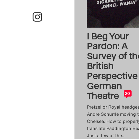
I Beg Your
Pardon: A
Survey of th
British
Perspective
German
Theatre
20
Pretzel or Royal headgea
Andre Schurrle moving 
Chelsea. How to properl
translate Paddington Bea
Just a few of the
…