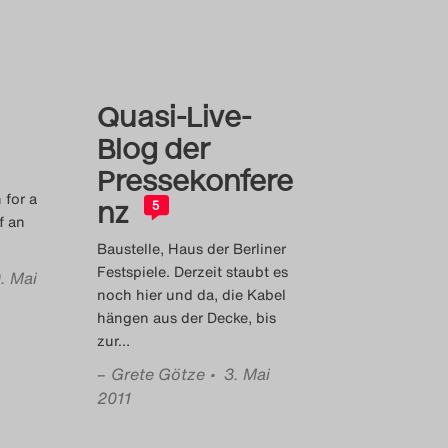
Quasi-Live-
Blog der
Pressekonfere
 for a
nz
5
f an
Baustelle, Haus der Berliner
Festspiele. Derzeit staubt es
. Mai
noch hier und da, die Kabel
hängen aus der Decke, bis
zur
…
–
Grete Götze
• 3. Mai
2011