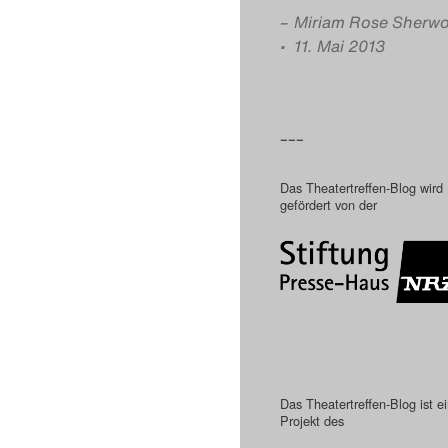
–
Miriam Rose Sherw
• 11. Mai 2013
–––
Das Theatertreffen-Blog wird
gefördert von der
Das Theatertreffen-Blog ist e
Projekt des