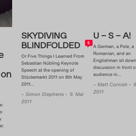
SKYDIVING
U – S – A!
BLINDFOLDED
5
A German, a Pole, a
e
Romanian, and an
Or Five Things I Learned From
Englishman sit down
Sebastian Nübling Keynote
discussion in front o
Speech at the opening of
 on
audience in
…
Stückemarkt 2011 on 8th May
2011
…
–
Matt Cornish
• 9
2011
–
Simon Stephens
• 9. Mai
2011
r.
to
y
r.