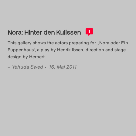
Das Theatertreffen-Blog
2018 Alumni
Nora: Hinter den Kulissen
1
Das Theatertreffen-Blog
This gallery shows the actors preparing for „Nora oder Ein
2019
Puppenhaus“, a play by Henrik Ibsen, direction and stage
design by Herbert
…
Das Theatertreffen-Blog
–
Yehuda Swed
• 16. Mai 2011
2020
Das Theatertreffen-Blog
2021
Das Theatertreffen-Blog
2022