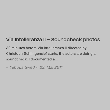
Das Theatertreffen-Blog
2014
Das Theatertreffen-Blog
Via Intolleranza II – Soundcheck photos
2015
30 minutes before Via Intolleranza II directed by
Das Theatertreffen-Blog
Christoph Schlingensief starts, the actors are doing a
soundcheck. I documented a
…
2016
–
Yehuda Swed
• 23. Mai 2011
Das Theatertreffen-Blog
2017
Das Theatertreffen-Blog
2018