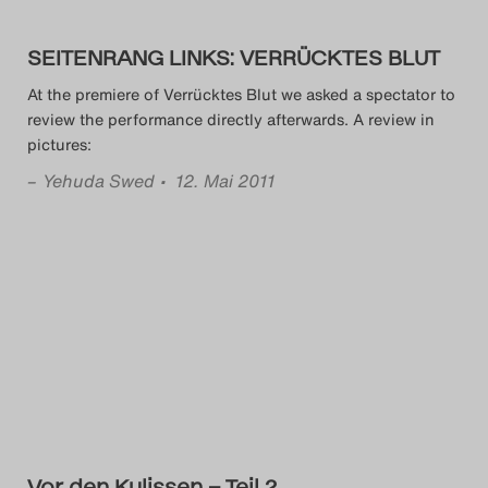
Das Theatertreffen-Blog
SEITENRANG LINKS: VERRÜCKTES BLUT
2023
At the premiere of Verrücktes Blut we asked a spectator to
Das Theatertreffen-Blog
review the performance directly afterwards. A review in
pictures:
2024
–
Yehuda Swed
• 12. Mai 2011
Das Theatertreffen-Blog
2025
Das Theatertreffen-Blog
Archiv
Impressum
Nutzungsbedingungen
Vor den Kulissen – Teil 2