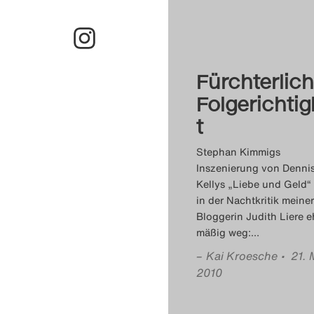
Fürchterlic
Folgerichtig
t
Stephan Kimmigs
Inszenierung von Denni
Kellys „Liebe und Geld“
in der Nachtkritik meiner
Bloggerin Judith Liere e
mäßig weg:
…
–
Kai Kroesche
• 21. 
2010