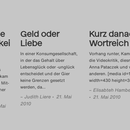
he
Geld oder
Kurz dana
kei
Liebe
Wortreich
In einer Konsumgesellschaft,
Vorhang runter, Kam
in der das Gehalt über
die Videokritik, dies
Lebensglück oder -unglück
Anna Pataczek und v
s
entscheidet und der Gier
anderen. [media id=
 kam
keine Grenzen gesetzt
width=430 height=3
 Mit-
werden, da
…
her
–
Elisabteh Hambe
–
Judith Liere
• 21. Mai
• 21. Mai 2010
2010
Mai