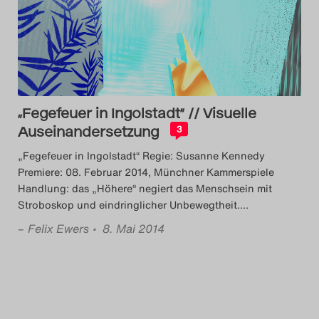
Das Theatertreffen-Blog
2018 Alumni
Das Theatertreffen-Blog
2019
„Fegefeuer in Ingolstadt” // Visuelle
Auseinandersetzung
3
Das Theatertreffen-Blog
„Fegefeuer in Ingolstadt“ Regie: Susanne Kennedy
2020
Premiere: 08. Februar 2014, Münchner Kammerspiele
Handlung: das „Höhere“ negiert das Menschsein mit
Stroboskop und eindringlicher Unbewegtheit.
…
Das Theatertreffen-Blog
–
Felix Ewers
• 8. Mai 2014
2021
Das Theatertreffen-Blog
2022