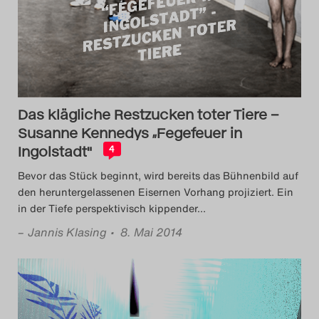
Das Theatertreffen-Blog
2014
Das Theatertreffen-Blog
Das klägliche Restzucken toter Tiere –
2015
Susanne Kennedys „Fegefeuer in
Ingolstadt"
Das Theatertreffen-Blog
4
Bevor das Stück beginnt, wird bereits das Bühnenbild auf
2016
den heruntergelassenen Eisernen Vorhang projiziert. Ein
in der Tiefe perspektivisch kippender
…
Das Theatertreffen-Blog
–
Jannis Klasing
• 8. Mai 2014
2017
Das Theatertreffen-Blog
2018