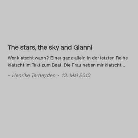
Das Theatertreffen-Blog
2023
Das Theatertreffen-Blog
2024
The stars, the sky and Gianni
Wer klatscht wann? Einer ganz allein in der letzten Reihe
Das Theatertreffen-Blog
klatscht im Takt zum Beat. Die Frau neben mir klatscht
…
2025
–
Henrike Terheyden
• 13. Mai 2013
Das Theatertreffen-Blog
Archiv
Impressum
Nutzungsbedingungen