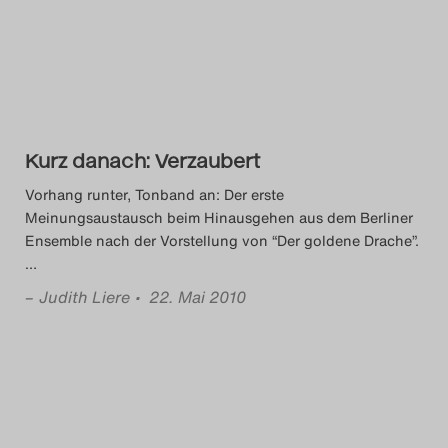
Das Theatertreffen-Blog
2014
Das Theatertreffen-Blog
Kurz danach: Verzaubert
2015
Vorhang runter, Tonband an: Der erste
Das Theatertreffen-Blog
Meinungsaustausch beim Hinausgehen aus dem Berliner
Ensemble nach der Vorstellung von “Der goldene Drache”.
2016
…
–
Judith Liere
• 22. Mai 2010
Das Theatertreffen-Blog
2017
Das Theatertreffen-Blog
2018