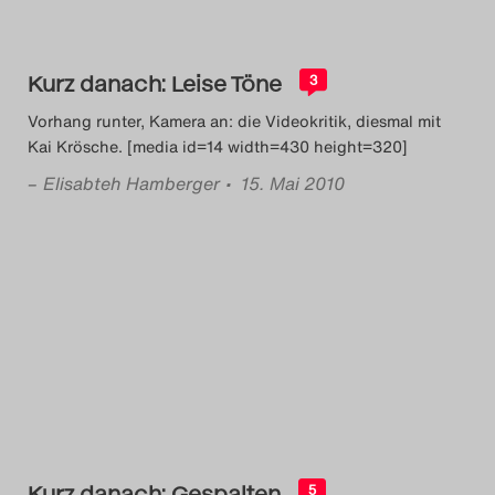
Das Theatertreffen-Blog
2023
Kurz danach: Leise Töne
3
Das Theatertreffen-Blog
Vorhang runter, Kamera an: die Videokritik, diesmal mit
Kai Krösche. [media id=14 width=430 height=320]
2024
–
Elisabteh Hamberger
• 15. Mai 2010
Das Theatertreffen-Blog
2025
Das Theatertreffen-Blog
Archiv
Impressum
Nutzungsbedingungen
Kurz danach: Gespalten
5