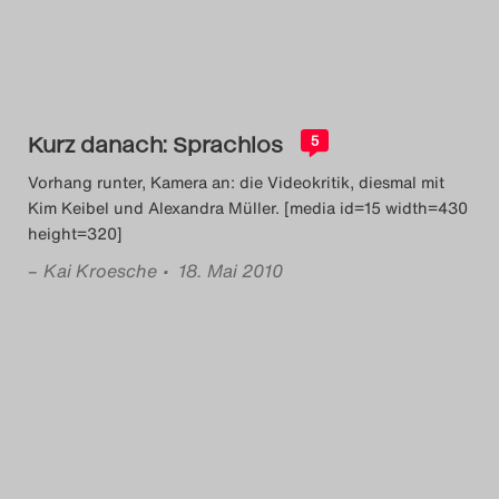
Das Theatertreffen-Blog
2018 Alumni
Das Theatertreffen-Blog
Kurz danach: Sprachlos
5
2019
Vorhang runter, Kamera an: die Videokritik, diesmal mit
Kim Keibel und Alexandra Müller. [media id=15 width=430
Das Theatertreffen-Blog
height=320]
2020
–
Kai Kroesche
• 18. Mai 2010
Das Theatertreffen-Blog
2021
Das Theatertreffen-Blog
2022