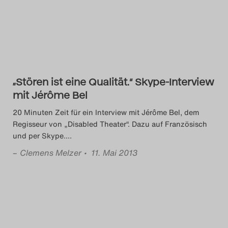
Das Theatertreffen-Blog
2014
Das Theatertreffen-Blog
„Stören ist eine Qualität.“ Skype-Interview
2015
mit Jérôme Bel
Das Theatertreffen-Blog
20 Minuten Zeit für ein Interview mit Jérôme Bel, dem
Regisseur von „Disabled Theater“. Dazu auf Französisch
2016
und per Skype.
…
–
Clemens Melzer
• 11. Mai 2013
Das Theatertreffen-Blog
2017
Das Theatertreffen-Blog
2018