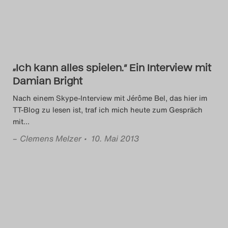
Das Theatertreffen-Blog
2018 Alumni
Das Theatertreffen-Blog
„Ich kann alles spielen.“ Ein Interview mit
2019
Damian Bright
Nach einem Skype-Interview mit Jérôme Bel, das hier im
Das Theatertreffen-Blog
TT-Blog zu lesen ist, traf ich mich heute zum Gespräch
mit
…
2020
–
Clemens Melzer
• 10. Mai 2013
Das Theatertreffen-Blog
2021
Das Theatertreffen-Blog
2022