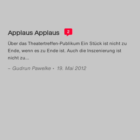
Das Theatertreffen-Blog
2023
Applaus Applaus
2
Das Theatertreffen-Blog
Über das Theatertreffen-Publikum Ein Stück ist nicht zu
2024
Ende, wenn es zu Ende ist. Auch die Inszenierung ist
nicht zu
…
Das Theatertreffen-Blog
–
Gudrun Pawelke
• 19. Mai 2012
2025
Das Theatertreffen-Blog
Archiv
Impressum
Nutzungsbedingungen