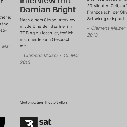
?
Interview mit
20 Minuten Zeit, auf
Damian Bright
Französisch, per Sk
her is
Schwierigkeitsgrad
Nach einem Skype-Interview
s the
mit Jérôme Bel, das hier im
–
Clemens Melzer
-so-
TT-Blog zu lesen ist, traf ich
2013
mich heute zum Gespräch
. Mai
mit
…
–
Clemens Melzer
• 10. Mai
2013
Medienpartner Theatertreffen