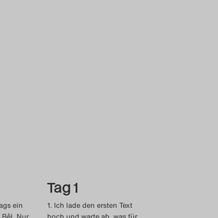
Tag 1
ags ein
1. Ich lade den ersten Text
 Bêl. Nur
hoch und warte ab, was für