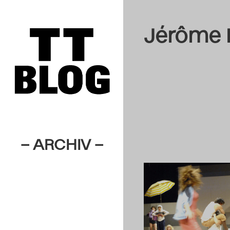
Jérôme 
– ARCHIV –