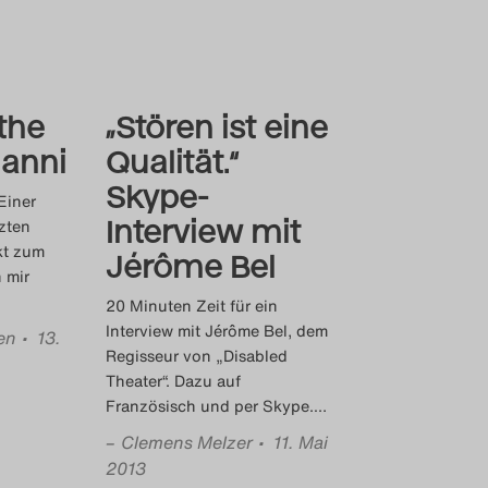
 the
„Stören ist eine
ianni
Qualität.“
Skype-
Einer
Interview mit
tzten
kt zum
Jérôme Bel
 mir
20 Minuten Zeit für ein
Interview mit Jérôme Bel, dem
en
• 13.
Regisseur von „Disabled
Theater“. Dazu auf
Französisch und per Skype.
…
–
Clemens Melzer
• 11. Mai
2013