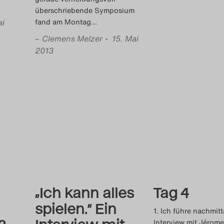
überschriebende Symposium
ai
fand am Montag
…
–
Clemens Melzer
• 15. Mai
2013
„Ich kann alles
Tag 4
spielen.“ Ein
1. Ich führe nachmitt
Interview mit Jérome