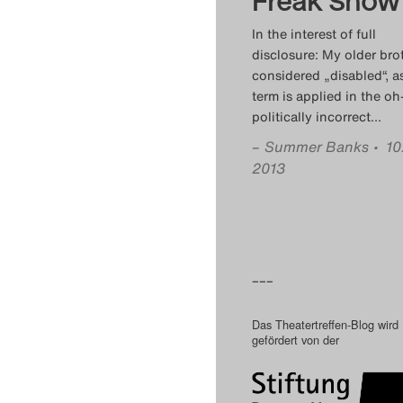
Freak Show
In the interest of full
disclosure: My older brot
considered „disabled“, a
term is applied in the oh
politically incorrect
…
–
Summer Banks
• 10
2013
–––
Das Theatertreffen-Blog wird
gefördert von der