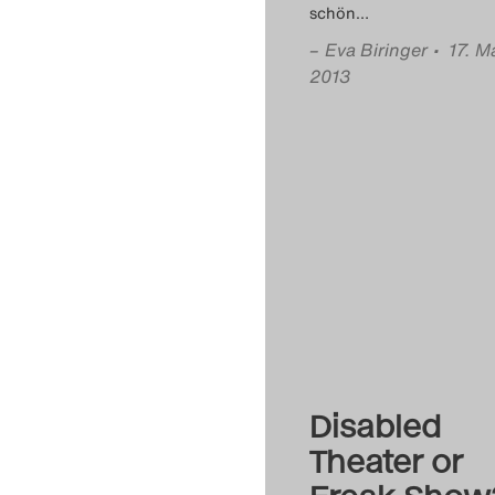
schön
…
–
Eva Biringer
• 17. M
2013
Disabled
Theater or