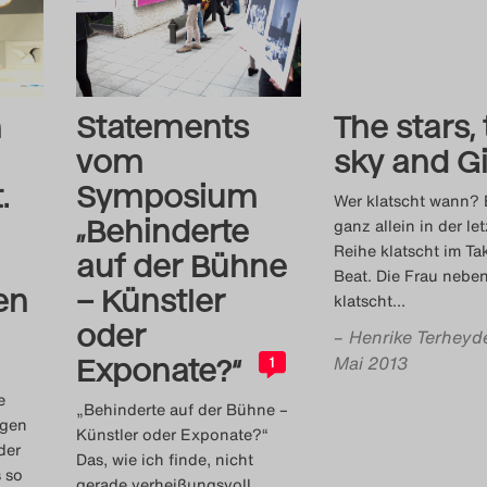
n
Statements
The stars,
vom
sky and G
.
Symposium
Wer klatscht wann? 
„Behinderte
ganz allein in der le
Reihe klatscht im Ta
auf der Bühne
Beat. Die Frau neben
en
– Künstler
klatscht
…
oder
–
Henrike Terheyd
Mai 2013
Exponate?“
1
e
„Behinderte auf der Bühne –
ngen
Künstler oder Exponate?“
der
Das, wie ich finde, nicht
 so
gerade verheißungsvoll