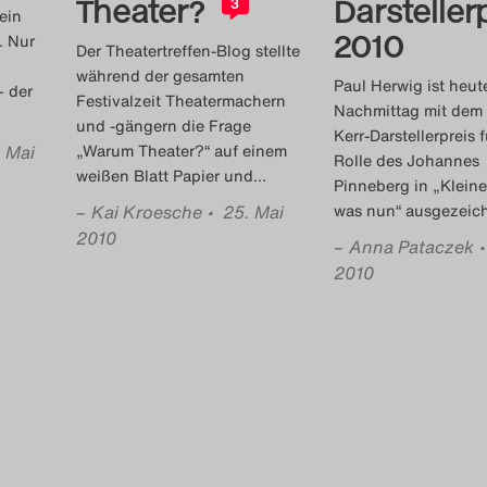
Theater?
Darsteller
3
ein
2010
. Nur
Der Theatertreffen-Blog stellte
während der gesamten
Paul Herwig ist heut
– der
Festivalzeit Theatermachern
Nachmittag mit dem 
und -gängern die Frage
Kerr-Darstellerpreis 
. Mai
„Warum Theater?“ auf einem
Rolle des Johannes
weißen Blatt Papier und
…
Pinneberg in „Klein
–
Kai Kroesche
• 25. Mai
was nun“ ausgezeic
2010
–
Anna Pataczek
2010