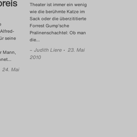
preis
Theater ist immer ein wenig
wie die berühmte Katze im
Sack oder die überzititierte
e
Forrest Gump’sche
Alfred-
Pralinenschachtel: Ob man
für seine
die
…
–
Judith Liere
• 23. Mai
er Mann,
2010
hnet
…
• 24. Mai