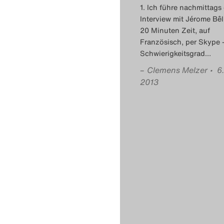
1. Ich führe nachmittags 
Interview mit Jérome Bêl
20 Minuten Zeit, auf
Französisch, per Skype 
Schwierigkeitsgrad
…
–
Clemens Melzer
• 6
2013