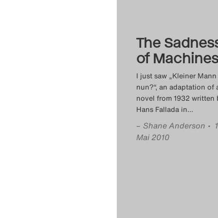
The Sadnes
of Machine
I just saw „Kleiner Mann
nun?“, an adaptation of 
novel from 1932 written 
Hans Fallada in
…
–
Shane Anderson
• 
Mai 2010