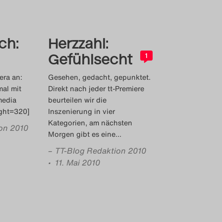
ch:
Herzzahl:
Gefühlsecht
1
era an:
Gesehen, gedacht, gepunktet.
mal mit
Direkt nach jeder tt-Premiere
media
beurteilen wir die
ight=320]
Inszenierung in vier
Kategorien, am nächsten
on 2010
Morgen gibt es eine
…
–
TT-Blog Redaktion 2010
• 11. Mai 2010