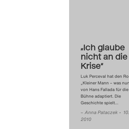
„Ich glaube
nicht an die
Krise“
Luk Perceval hat den R
„Kleiner Mann – was nu
von Hans Fallada für die
Bühne adaptiert. Die
Geschichte spielt
…
–
Anna Pataczek
• 10
2010