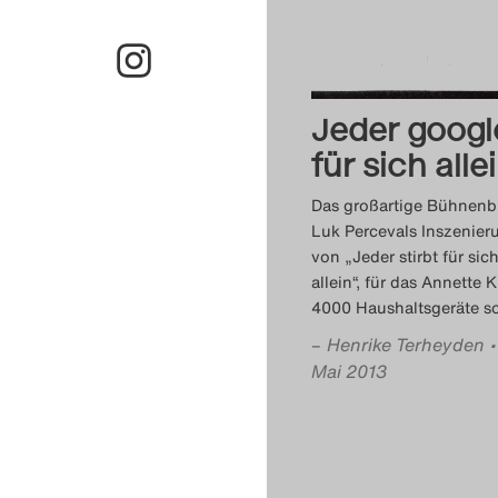
Jeder googl
für sich alle
Das großartige Bühnenbi
Luk Percevals Inszenier
von „Jeder stirbt für sic
allein“, für das Annette 
4000 Haushaltsgeräte s
–
Henrike Terheyden
Mai 2013