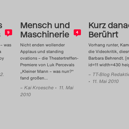
s
Mensch und
Kurz dana
s
Maschinerie
Berührt
9
4
 – was
Nicht enden wollender
Vorhang runter, Kam
a
Applaus und standing
die Videokritik, dies
by
ovations – die Theatertreffen-
Barbara Behrendt. [
Premiere von Luk Percevals
id=11 width=430 he
„Kleiner Mann – was nun?“
12.
–
TT-Blog Redakti
fand großen
…
• 11. Mai 2010
–
Kai Kroesche
• 11. Mai
2010