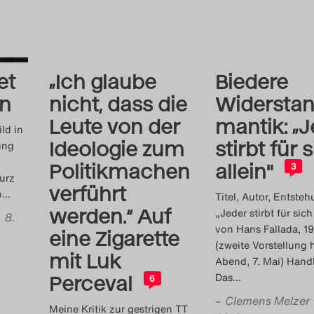
et
„Ich glaube
Biedere
in
nicht, dass die
Widerstan
Leute von der
mantik: „
ld in
Ideologie zum
stirbt für 
ung
h
Politikmachen
allein"
3
Kurz
verführt
o
…
Titel, Autor, Entsteh
werden.“ Auf
„Jeder stirbt für sich
• 8.
von Hans Fallada, 1
eine Zigarette
(zweite Vorstellung 
mit Luk
Abend, 7. Mai) Hand
Das
…
Perceval
6
–
Clemens Melzer
Meine Kritik zur gestrigen TT