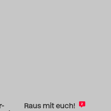
r-
Raus mit euch!
2