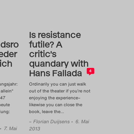
Is resistance
dsro
futile? A
Jeder
critic's
sich
quandary with
Hans Fallada
4
ungsjahr:
Ordinarily you can just walk
 allein“
out of the theater if you’re not
947
enjoying the experience–
heute
likewise you can close the
lung:
book, leave the
…
–
Florian Duijsens
• 6. Mai
• 7. Mai
2013