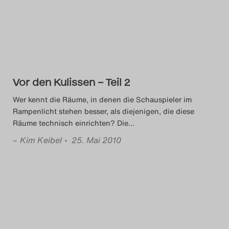
Das Theatertreffen-Blog
2014
Das Theatertreffen-Blog
Vor den Kulissen – Teil 2
2015
Wer kennt die Räume, in denen die Schauspieler im
Das Theatertreffen-Blog
Rampenlicht stehen besser, als diejenigen, die diese
Räume technisch einrichten? Die
…
2016
–
Kim Keibel
• 25. Mai 2010
Das Theatertreffen-Blog
2017
Das Theatertreffen-Blog
2018