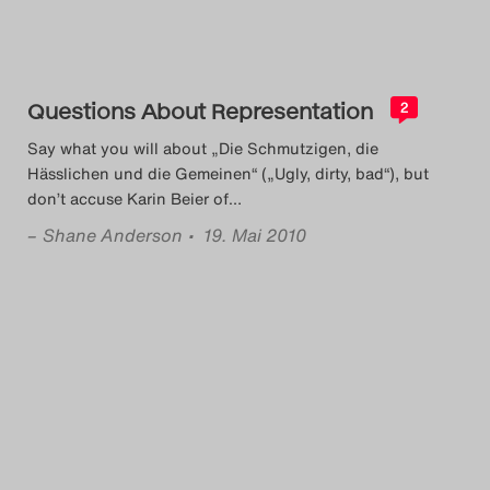
Das Theatertreffen-Blog
2023
Questions About Representation
2
Das Theatertreffen-Blog
Say what you will about „Die Schmutzigen, die
2024
Hässlichen und die Gemeinen“ („Ugly, dirty, bad“), but
don’t accuse Karin Beier of
…
Das Theatertreffen-Blog
–
Shane Anderson
• 19. Mai 2010
2025
Das Theatertreffen-Blog
Archiv
Impressum
Nutzungsbedingungen