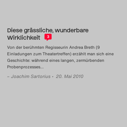
Das Theatertreffen-Blog
2018 Alumni
Diese grässliche, wunderbare
Das Theatertreffen-Blog
Wirklichkeit
3
2019
Von der berühmten Regisseurin Andrea Breth (9
Einladungen zum Theatertreffen) erzählt man sich eine
Das Theatertreffen-Blog
Geschichte: während eines langen, zermürbenden
Probenprozesses
…
2020
–
Joachim Sartorius
• 20. Mai 2010
Das Theatertreffen-Blog
2021
Das Theatertreffen-Blog
2022